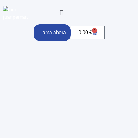
0
Llama ahora
0,00
€